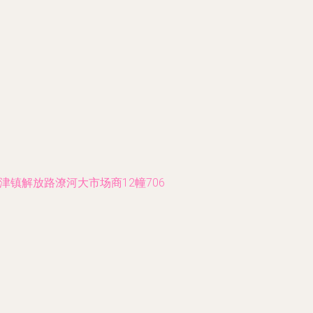
镇解放路潦河大市场商12幢706