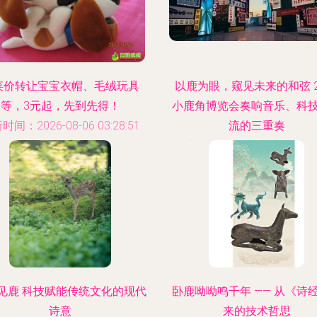
菜价转让宝宝衣帽、毛绒玩具
以鹿为眼，窥见未来的和弦 2
等，3元起，先到先得！
小鹿角博览会奏响音乐、科
时间：2026-08-06 03:28:51
流的三重奏
更新时间：2026-08-06 19:54
见鹿 科技赋能传统文化的现代
卧鹿呦呦鸣千年 —— 从《诗
诗意
来的技术哲思